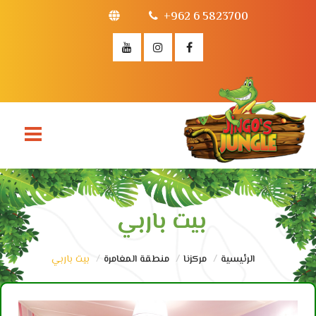
+962 6 5823700
بيت باربي
الرئيسية
مركزنا
منطقة المغامرة
بيت باربي